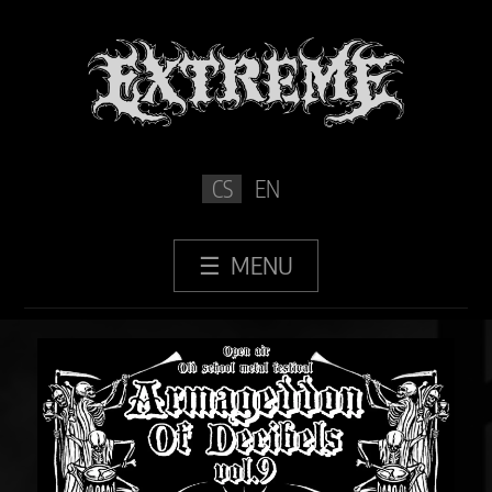
CS
EN
Armageddon Of Decibels vol.9