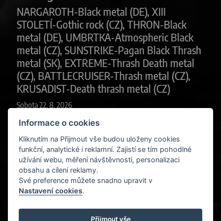
NARGAROTH-Black metal (DE), XIII
STOLETÍ-Gothic rock (CZ), THRON-Black
metal (DE), UMBRTKA-Atmospheric Black
metal (CZ), SUNSTRIKE-Pagan Black Thrash
metal (SK), EXTREME-Thrash Death metal
(CZ), BATTLECRUISER-Thrash metal (CZ),
KRUSADIST-Death thrash metal (CZ)
Sobota 22. 8. 2026
Informace o cookies
Plzeň – Kalikovský mlýn
Kliknutím na Přijmout vše budou uloženy cookies
funkční, analytické i reklamní. Zajistí se tím pohodlné
užívání webu, měření návštěvnosti, personalizaci
obsahu a cílení reklamy.
Své preference můžete snadno upravit v
Nastavení cookies
.
Předchozí
Další
DEATH MASS TOUR 2026,
DEATH MASS TOUR 2026,
Přijmout vše
Bielsko Biala (PL)
Tábor