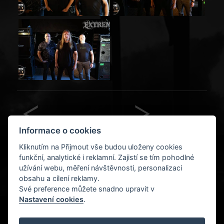
Informace o cookies
Předchozí
Další
Kliknutím na Přijmout vše budou uloženy cookies
Jaro 2025
AB Records - Save Your
funkční, analytické i reklamní. Zajistí se tím pohodlné
Soul
užívání webu, měření návštěvnosti, personalizaci
obsahu a cílení reklamy.
Své preference můžete snadno upravit v
Nastavení cookies
.