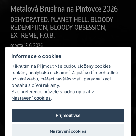
Metalová Brusírna na Pintovce 2026
DEHYDRATED, PLANET HELL, BLOODY
REDEMPTION, BLOODY OBSESSION,
EXTREME, F.O.B.
sobota 17. 6. 2026
Informace o cookies
Tábor
Kliknutím na Přijmout vše budou uloženy cookies
funkční, analytické i reklamní. Zajistí se tím pohodlné
užívání webu, měření návštěvnosti, personalizaci
obsahu a cílení reklamy.
Své preference můžete snadno upravit v
Nastavení cookies
.
Předchozí
Další
Armageddon Of Decibels
Metal OpenAir Modlíkov
Přijmout vše
vol.9
vol.9
Nastavení cookies