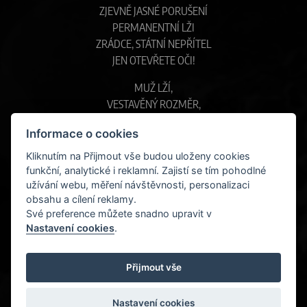
ZJEVNĚ JASNÉ PORUŠENÍ
PERMANENTNÍ LŽI
ZRÁDCE, STÁTNÍ NEPŘÍTEL
JEN OTEVŘETE OČI!
MUŽ LŽÍ,
VESTAVĚNÝ ROZMĚR,
ZA KAŽDOU CENU
Informace o cookies
NEOMEZENÉ VLASTNICTVÍ
Kliknutím na Přijmout vše budou uloženy cookies
ŠÍŘENÍ STRACHU,
funkční, analytické i reklamní. Zajistí se tím pohodlné
KŘIŠŤÁLOVĚ ČISTÉ,
užívání webu, měření návštěvnosti, personalizaci
MINULOST JE BLÍZKO
obsahu a cílení reklamy.
NEOMEZENÝ VLASTNÍ SMĚR
Své preference můžete snadno upravit v
Nastavení cookies
.
< zpět
Přijmout vše
Nastavení cookies